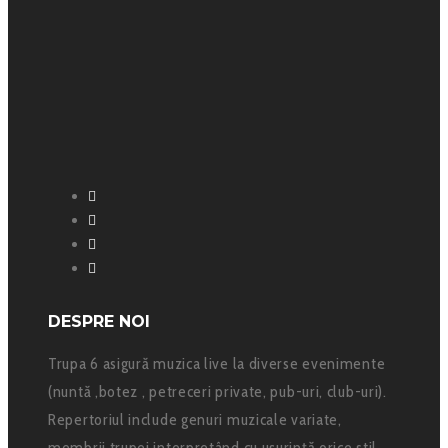
Facebook
Instagram
YouTube
SoundCloud
DESPRE NOI
Trupa 6 asigură muzica live la diverse evenimente
(nuntă ,botez , petreceri private, pub-uri, club-uri).
Repertoriul include genuri muzicale variate,
membrii trupei interpretând cu ușurință orice stil