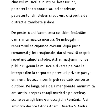
climatul muzical al nunților, botezurilor,
petrecerilor corporate sau celor private,
petrecerilor din cluburi și pub-uri, ci și porția de
distracție, zâmbete și dans.
De peste 6 ani facem ceea ce iubim, încântăm
oamenii cu muzica noastră. Ne îmbogățim
repertoriul ce cuprinde coveruri după piese
românești și internaționale, dar și muzică proprie,
repetand zilnic la studio. Astfel mulțumim orice
public cu genurile muzicale diverse pe care le
interpretăm la corporate party-uri, private party-
uri, nunți, botezuri, seri în pub sau club, concerte
outdoor. Pe lângă cele deja menționate, amintim că
am susținut reprezentații muzicale pe aceleași
scene cu artiști bine-cunoscuți din România. Aici
amintim despre ( Anda Adam, Direcția 5, Andra,