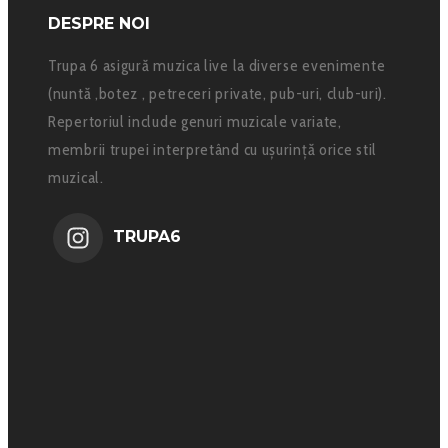
DESPRE NOI
Trupa 6 asigură muzica live la diverse evenimente
(nuntă ,botez , petreceri private, pub-uri, club-uri).
Repertoriul include genuri muzicale variate,
membrii trupei interpretând cu ușurință orice stil
muzical.
TRUPA6