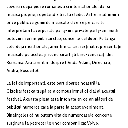
coveruri după piese românești și internaționale, dar și
muzică proprie, repetand zilnic la studio. Astfel mulțumim
orice public cu genurile muzicale diverse pe care le
interpretăm la corporate party-uri, private party-uri, nunți,
botezuri, seri în pub sau club, concerte outdoor. Pe lângă
cele deja menționate, amintim că am susținut reprezentații
muzicale pe aceleași scene cu artiști bine-cunoscuți din
România. Aici amintim despre ( Anda Adam, Direcția 5,
Andra, Bosquito).
La fel de importantă este participarea noastră la
Oktoberfest ca trupă ce a compus imnul oficial al acestui
festival. Aceasta piesa este intonata an de an alături de
publicul numeros care ia parte la acest eveniment.
Bineînțeles că nu putem uita de numeroasele concerte
susținute la petrecerile unor companii ca: Volvo,