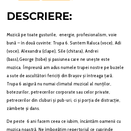
DESCRIERE:
Muzică pe toate gusturile, energie, profesionalism, voie
bună – în două cuvinte: Trupa 6. Suntem Raluca (voce), Adi
(voce), Alexandra (clape), Sile (chitara), Andrei
(bass),George (tobe) și pasiunea care ne unește este
muzica. Împreună am adus numele trupei nostre pe buzele
a sute de ascultători fericiți din Brașov și întreaga țară.
Trupa 6 asigură nu numai climatul muzical al nunților,
botezurilor, petrecerilor corporate sau celor private,
petrecerilor din cluburi și pub-uri, ci și porția de distracție,
zâmbete și dans.
De peste 6 ani facem ceea ce iubim, încântăm oamenii cu
muzica noastră. Ne îmbogățim repertoriul ce cuprinde