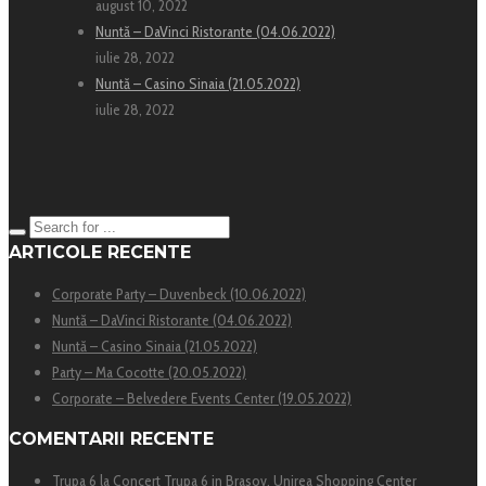
august 10, 2022
Nuntă – DaVinci Ristorante (04.06.2022)
iulie 28, 2022
Nuntă – Casino Sinaia (21.05.2022)
iulie 28, 2022
ARTICOLE RECENTE
Corporate Party – Duvenbeck (10.06.2022)
Nuntă – DaVinci Ristorante (04.06.2022)
Nuntă – Casino Sinaia (21.05.2022)
Party – Ma Cocotte (20.05.2022)
Corporate – Belvedere Events Center (19.05.2022)
COMENTARII RECENTE
Trupa 6
la
Concert Trupa 6 in Brasov, Unirea Shopping Center