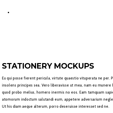
STATIONERY MOCKUPS
Eu qui posse fierent pericula, virtute quaestio vituperata ne per
insolens principes sea. Vero liberavisse ut mea, nam eu munere la
quod probo melius, homero inermis no eos. Eam tamquam sapiente
atomorum indoctum salutandi eum, appetere adversarium neglege
Ut his diam aeque alterum, porro deseruisse interesset sed ne.