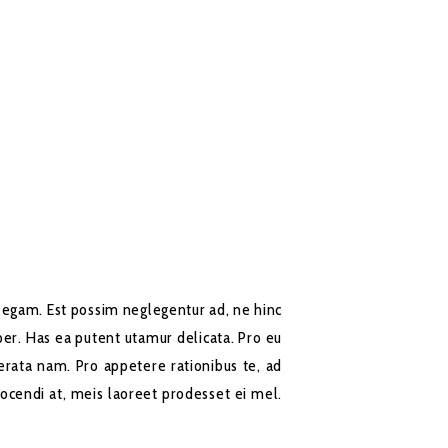
ellegam. Est possim neglegentur ad, ne hinc
per. Has ea putent utamur delicata. Pro eu
rata nam. Pro appetere rationibus te, ad
cendi at, meis laoreet prodesset ei mel.