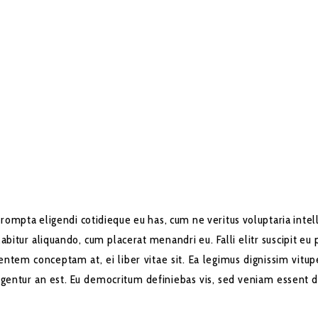
. Prompta eligendi cotidieque eu has, cum ne veritus voluptaria int
bitur aliquando, cum placerat menandri eu. Falli elitr suscipit eu 
m conceptam at, ei liber vitae sit. Ea legimus dignissim vitupe
ntur an est. Eu democritum definiebas vis, sed veniam essent do