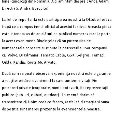
bine-cunoscuți din România. Aici amintim despre ( Anda Adam,
Direcția 5, Andra, Bosquito).
La fel de importantă este participarea noastră la Oktoberfest ca
trupă ce a compus imnul oficial al acestui festival. Aceasta piesa
este intonata an de an alături de publicul numeros care ia parte
la acest eveniment. Bineînțeles că nu putem uita de
numeroasele concerte susținute la petrecerile unor companii
ca: Volvo, Dräxlmaier, Tematic Cable, GSK, Selgros, Temad,
Orkla, Kandia, Route 66, Arvato.
După cum se poate observa, experiența noastră este o garanție
a reușitei oricărui eveniment la care suntem invitați. Fie
petreceri private (corporate, nunți, botezuri), fie reprezentații
publice (pub-uri, cluburi, outdoor). În esență dorim să
transmitem că iubim ceea ce facem, astfel că distracția și buna
dispoziție sunt mereu prezente la evenimentele noastre.