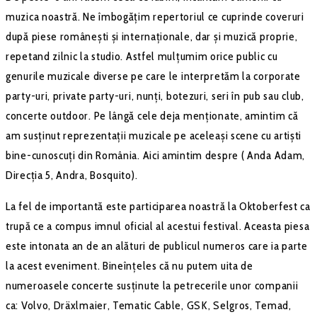
muzica noastră. Ne îmbogățim repertoriul ce cuprinde coveruri
după piese românești și internaționale, dar și muzică proprie,
repetand zilnic la studio. Astfel mulțumim orice public cu
genurile muzicale diverse pe care le interpretăm la corporate
party-uri, private party-uri, nunți, botezuri, seri în pub sau club,
concerte outdoor. Pe lângă cele deja menționate, amintim că
am susținut reprezentații muzicale pe aceleași scene cu artiști
bine-cunoscuți din România. Aici amintim despre ( Anda Adam,
Direcția 5, Andra, Bosquito).
La fel de importantă este participarea noastră la Oktoberfest ca
trupă ce a compus imnul oficial al acestui festival. Aceasta piesa
este intonata an de an alături de publicul numeros care ia parte
la acest eveniment. Bineînțeles că nu putem uita de
numeroasele concerte susținute la petrecerile unor companii
ca: Volvo, Dräxlmaier, Tematic Cable, GSK, Selgros, Temad,