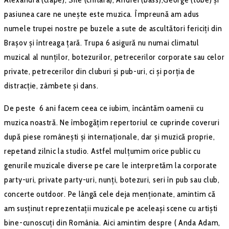
pasiunea care ne unește este muzica. Împreună am adus
numele trupei nostre pe buzele a sute de ascultători fericiți din
Brașov și întreaga țară. Trupa 6 asigură nu numai climatul
muzical al nunților, botezurilor, petrecerilor corporate sau celor
private, petrecerilor din cluburi și pub-uri, ci și porția de
distracție, zâmbete și dans.
De peste 6 ani facem ceea ce iubim, încântăm oamenii cu
muzica noastră. Ne îmbogățim repertoriul ce cuprinde coveruri
după piese românești și internaționale, dar și muzică proprie,
repetand zilnic la studio. Astfel mulțumim orice public cu
genurile muzicale diverse pe care le interpretăm la corporate
party-uri, private party-uri, nunți, botezuri, seri în pub sau club,
concerte outdoor. Pe lângă cele deja menționate, amintim că
am susținut reprezentații muzicale pe aceleași scene cu artiști
bine-cunoscuți din România. Aici amintim despre ( Anda Adam,