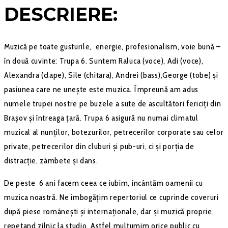
DESCRIERE:
Muzică pe toate gusturile, energie, profesionalism, voie bună –
în două cuvinte: Trupa 6. Suntem Raluca (voce), Adi (voce),
Alexandra (clape), Sile (chitara), Andrei (bass),George (tobe) și
pasiunea care ne unește este muzica. Împreună am adus
numele trupei nostre pe buzele a sute de ascultători fericiți din
Brașov și întreaga țară. Trupa 6 asigură nu numai climatul
muzical al nunților, botezurilor, petrecerilor corporate sau celor
private, petrecerilor din cluburi și pub-uri, ci și porția de
distracție, zâmbete și dans.
De peste 6 ani facem ceea ce iubim, încântăm oamenii cu
muzica noastră. Ne îmbogățim repertoriul ce cuprinde coveruri
după piese românești și internaționale, dar și muzică proprie,
repetand zilnic la studio. Astfel mulțumim orice public cu