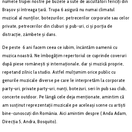
numele trupei nostre pe buzele a sute de ascultători fericiți din
Brașov și întreaga țară. Trupa 6 asigură nu numai climatul
muzical al nunților, botezurilor, petrecerilor corporate sau celor
private, petrecerilor din cluburi și pub-uri, ci și porția de
distracție, zâmbete și dans.
De peste 6 ani facem ceea ce iubim, încântăm oamenii cu
muzica noastră. Ne îmbogățim repertoriul ce cuprinde coveruri
după piese românești și internaționale, dar și muzică proprie,
repetand zilnic la studio. Astfel mulțumim orice public cu
genurile muzicale diverse pe care le interpretăm la corporate
party-uri, private party-uri, nunți, botezuri, seri în pub sau club,
concerte outdoor. Pe lângă cele deja menționate, amintim că
am susținut reprezentații muzicale pe aceleași scene cu artiști
bine-cunoscuți din România. Aici amintim despre ( Anda Adam,
Direcția 5, Andra, Bosquito).