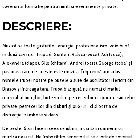
coveruri si formatie pentru nunti si evenimente private.
DESCRIERE:
Muzică pe toate gusturile, energie, profesionalism, voie bună –
în două cuvinte: Trupa 6. Suntem Raluca (voce), Adi (voce),
Alexandra (clape), Sile (chitara), Andrei (bass),George (tobe) și
pasiunea care ne unește este muzica. Împreună am adus
numele trupei nostre pe buzele a sute de ascultători fericiți din
Brașov și întreaga țară. Trupa 6 asigură nu numai climatul
muzical al nunților, botezurilor, petrecerilor corporate sau celor
private, petrecerilor din cluburi și pub-uri, ci și porția de
distracție, zâmbete și dans.
De peste 6 ani facem ceea ce iubim, încântăm oamenii cu
muzica noastră. Ne îmbogățim repertoriul ce cuprinde coveruri