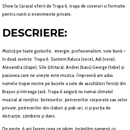
Show la Caracal oferit de Trupa 6, trupa de coveruri si formatie
pentru nunti si evenimente private.
DESCRIERE:
Muzică pe toate gusturile, energie, profesionalism, voie bună –
în două cuvinte: Trupa 6. Suntem Raluca (voce), Adi (voce),
Alexandra (clape), Sile (chitara), Andrei (bass),George (tobe) și
pasiunea care ne unește este muzica. Împreună am adus
numele trupei nostre pe buzele a sute de ascultători fericiți din
Brașov și întreaga țară. Trupa 6 asigură nu numai climatul
muzical al nunților, botezurilor, petrecerilor corporate sau celor
private, petrecerilor din cluburi și pub-uri, ci și porția de
distracție, zâmbete și dans.
De peste 6 ani facem ceea ce iubim, încântăm oamenii cu