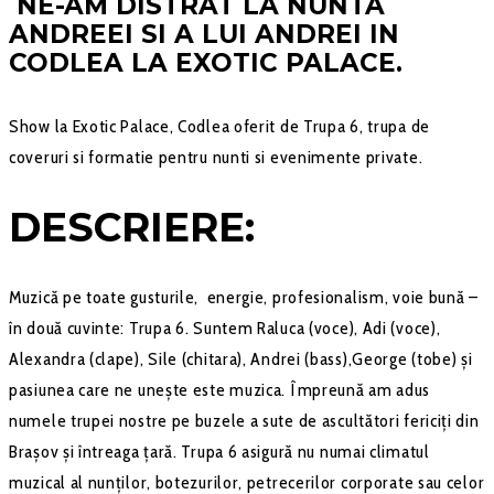
NE-AM DISTRAT LA NUNTA
ANDREEI SI A LUI ANDREI IN
CODLEA LA EXOTIC PALACE.
Show la Exotic Palace, Codlea oferit de Trupa 6, trupa de
coveruri si formatie pentru nunti si evenimente private.
DESCRIERE:
Muzică pe toate gusturile, energie, profesionalism, voie bună –
în două cuvinte: Trupa 6. Suntem Raluca (voce), Adi (voce),
Alexandra (clape), Sile (chitara), Andrei (bass),George (tobe) și
pasiunea care ne unește este muzica. Împreună am adus
numele trupei nostre pe buzele a sute de ascultători fericiți din
Brașov și întreaga țară. Trupa 6 asigură nu numai climatul
muzical al nunților, botezurilor, petrecerilor corporate sau celor