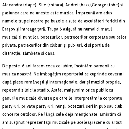
Alexandra (clape), Sile (chitara), Andrei (bass),George (tobe) și
pasiunea care ne unește este muzica. Împreună am adus
numele trupei nostre pe buzele a sute de ascultători fericiți din
Brașov și întreaga țară. Trupa 6 asigură nu numai climatul
muzical al nunților, botezurilor, petrecerilor corporate sau celor
private, petrecerilor din cluburi și pub-uri, ci și porția de
distracție, zâmbete și dans.
De peste 6 ani facem ceea ce iubim, încântăm oamenii cu
muzica noastră. Ne îmbogățim repertoriul ce cuprinde coveruri
după piese românești și internaționale, dar și muzică proprie,
repetand zilnic la studio. Astfel mulțumim orice public cu
genurile muzicale diverse pe care le interpretăm la corporate
party-uri, private party-uri, nunți, botezuri, seri în pub sau club,
concerte outdoor. Pe lângă cele deja menționate, amintim că
am susținut reprezentații muzicale pe aceleași scene cu artiști