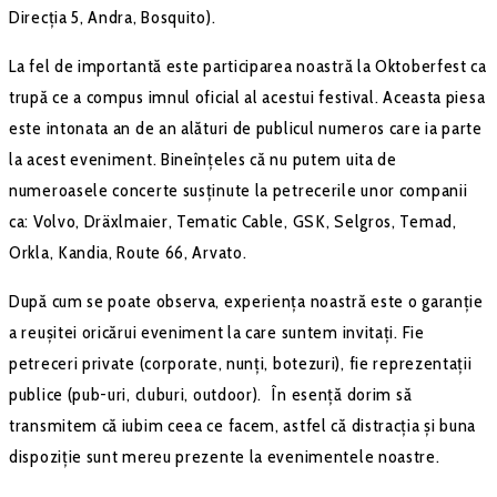
Direcția 5, Andra, Bosquito).
La fel de importantă este participarea noastră la Oktoberfest ca
trupă ce a compus imnul oficial al acestui festival. Aceasta piesa
este intonata an de an alături de publicul numeros care ia parte
la acest eveniment. Bineînțeles că nu putem uita de
numeroasele concerte susținute la petrecerile unor companii
ca: Volvo, Dräxlmaier, Tematic Cable, GSK, Selgros, Temad,
Orkla, Kandia, Route 66, Arvato.
După cum se poate observa, experiența noastră este o garanție
a reușitei oricărui eveniment la care suntem invitați. Fie
petreceri private (corporate, nunți, botezuri), fie reprezentații
publice (pub-uri, cluburi, outdoor). În esență dorim să
transmitem că iubim ceea ce facem, astfel că distracția și buna
dispoziție sunt mereu prezente la evenimentele noastre.