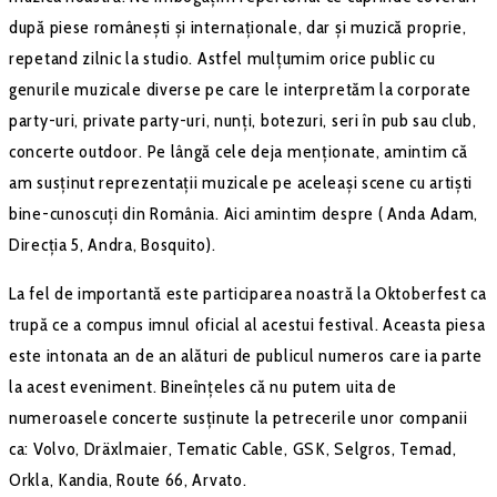
după piese românești și internaționale, dar și muzică proprie,
repetand zilnic la studio. Astfel mulțumim orice public cu
genurile muzicale diverse pe care le interpretăm la corporate
party-uri, private party-uri, nunți, botezuri, seri în pub sau club,
concerte outdoor. Pe lângă cele deja menționate, amintim că
am susținut reprezentații muzicale pe aceleași scene cu artiști
bine-cunoscuți din România. Aici amintim despre ( Anda Adam,
Direcția 5, Andra, Bosquito).
La fel de importantă este participarea noastră la Oktoberfest ca
trupă ce a compus imnul oficial al acestui festival. Aceasta piesa
este intonata an de an alături de publicul numeros care ia parte
la acest eveniment. Bineînțeles că nu putem uita de
numeroasele concerte susținute la petrecerile unor companii
ca: Volvo, Dräxlmaier, Tematic Cable, GSK, Selgros, Temad,
Orkla, Kandia, Route 66, Arvato.