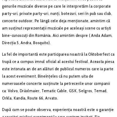
genurile muzicale diverse pe care le interpretăm la corporate
party-uri, private party-uri, nunți, botezuri, seri în pub sau club,
concerte outdoor. Pe lângă cele deja menționate, amintim că
am susținut reprezentații muzicale pe aceleași scene cu artiști
bine-cunoscuți din România. Aici amintim despre ( Anda Adam,
Direcția 5, Andra, Bosquito).
La fel de importantă este participarea noastră la Oktoberfest ca
trupă ce a compus imnul oficial al acestui festival. Aceasta piesa
este intonata an de an alături de publicul numeros care ia parte
la acest eveniment. Bineînțeles că nu putem uita de
numeroasele concerte susținute la petrecerile unor companii
ca: Volvo, Dräxlmaier, Tematic Cable, GSK, Selgros, Temad,
Orkla, Kandia, Route 66, Arvato.
După cum se poate observa, experiența noastră este o garanție
a reușitei oricărui eveniment la care suntem invitați. Fie