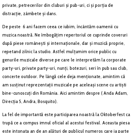
private, petrecerilor din cluburi și pub-uri, ci și porția de
distracție, zâmbete și dans.
De peste 6 ani facem ceea ce iubim, încântăm oamenii cu
muzica noastră. Ne îmbogățim repertoriul ce cuprinde coveruri
după piese românești și internaționale, dar și muzică proprie,
repetand zilnic la studio. Astfel mulțumim orice public cu
genurile muzicale diverse pe care le interpretăm la corporate
party-uri, private party-uri, nunți, botezuri, seri în pub sau club,
concerte outdoor. Pe lângă cele deja menționate, amintim că
am susținut reprezentații muzicale pe aceleași scene cu artiști
bine-cunoscuți din România. Aici amintim despre ( Anda Adam,
Direcția 5, Andra, Bosquito).
La fel de importantă este participarea noastră la Oktoberfest ca
trupă ce a compus imnul oficial al acestui festival. Aceasta piesa
este intonata an de an alături de publicul numeros care ia parte