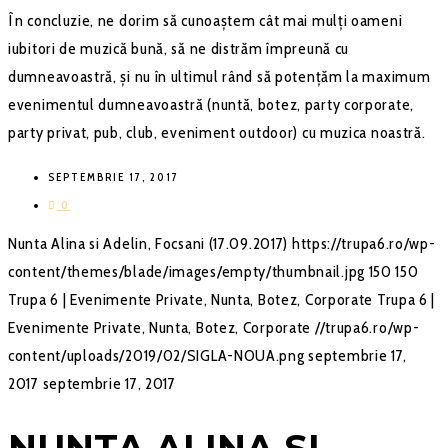
În concluzie, ne dorim să cunoaștem cât mai mulți oameni
iubitori de muzică bună, să ne distrăm împreună cu
dumneavoastră, și nu în ultimul rând să potențăm la maximum
evenimentul dumneavoastră (nuntă, botez, party corporate,
party privat, pub, club, eveniment outdoor) cu muzica noastră.
SEPTEMBRIE 17, 2017
0
Nunta Alina si Adelin, Focsani (17.09.2017)
https://trupa6.ro/wp-
content/themes/blade/images/empty/thumbnail.jpg
150
150
Trupa 6 | Evenimente Private, Nunta, Botez, Corporate
Trupa 6 |
Evenimente Private, Nunta, Botez, Corporate
//trupa6.ro/wp-
content/uploads/2019/02/SIGLA-NOUA.png
septembrie 17,
2017
septembrie 17, 2017
NUNTA ALINA SI