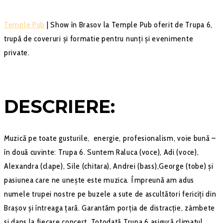
Temple Pub
| Show în Brasov la Temple Pub oferit de Trupa 6,
trupă de coveruri şi formatie pentru nunţi şi evenimente
private.
DESCRIERE:
Muzică pe toate gusturile, energie, profesionalism, voie bună –
în două cuvinte: Trupa 6. Suntem Raluca (voce), Adi (voce),
Alexandra (clape), Sile (chitara), Andrei (bass),George (tobe) și
pasiunea care ne unește este muzica. Împreună am adus
numele trupei nostre pe buzele a sute de ascultători fericiți din
Brașov și întreaga țară. Garantăm porția de distracție, zâmbete
și dans la fiecare concert. Totodată Trupa 6 asigură climatul