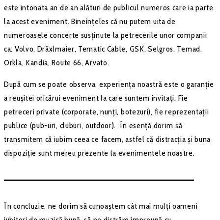
este intonata an de an alături de publicul numeros care ia parte
la acest eveniment. Bineînțeles că nu putem uita de
numeroasele concerte susținute la petrecerile unor companii
ca: Volvo, Dräxlmaier, Tematic Cable, GSK, Selgros, Temad,
Orkla, Kandia, Route 66, Arvato.
După cum se poate observa, experiența noastră este o garanție
a reușitei oricărui eveniment la care suntem invitați. Fie
petreceri private (corporate, nunți, botezuri), fie reprezentații
publice (pub-uri, cluburi, outdoor). În esență dorim să
transmitem că iubim ceea ce facem, astfel că distracția și buna
dispoziție sunt mereu prezente la evenimentele noastre.
–––––––––––––––––––––––––––––––––––––––––––
În concluzie, ne dorim să cunoaștem cât mai mulți oameni
iubitori de muzică bună, să ne distrăm împreună cu