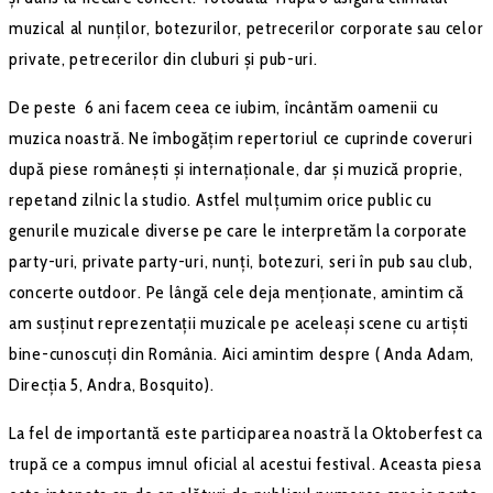
muzical al nunților, botezurilor, petrecerilor corporate sau celor
private, petrecerilor din cluburi și pub-uri.
De peste 6 ani facem ceea ce iubim, încântăm oamenii cu
muzica noastră. Ne îmbogățim repertoriul ce cuprinde coveruri
după piese românești și internaționale, dar și muzică proprie,
repetand zilnic la studio. Astfel mulțumim orice public cu
genurile muzicale diverse pe care le interpretăm la corporate
party-uri, private party-uri, nunți, botezuri, seri în pub sau club,
concerte outdoor. Pe lângă cele deja menționate, amintim că
am susținut reprezentații muzicale pe aceleași scene cu artiști
bine-cunoscuți din România. Aici amintim despre ( Anda Adam,
Direcția 5, Andra, Bosquito).
La fel de importantă este participarea noastră la Oktoberfest ca
trupă ce a compus imnul oficial al acestui festival. Aceasta piesa