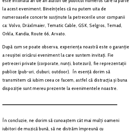
este intonata an de an alături de publicul numeros care ia parte
la acest eveniment. Bineînțeles că nu putem uita de
numeroasele concerte susținute la petrecerile unor companii
ca: Volvo, Dräxlmaier, Tematic Cable, GSK, Selgros, Temad,
Orkla, Kandia, Route 66, Arvato.
După cum se poate observa, experiența noastră este o garanție
a reușitei oricărui eveniment la care suntem invitați. Fie
petreceri private (corporate, nunți, botezuri), fie reprezentații
publice (pub-uri, cluburi, outdoor). În esență dorim să
transmitem că iubim ceea ce facem, astfel că distracția și buna
dispoziție sunt mereu prezente la evenimentele noastre.
–––––––––––––––––––––––––––––––––––––––––––
În concluzie, ne dorim să cunoaștem cât mai mulți oameni
iubitori de muzică bună, să ne distrăm împreună cu