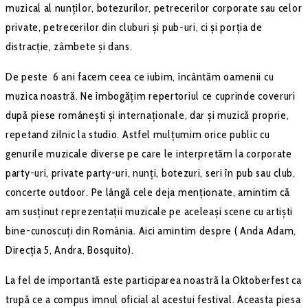
muzical al nunților, botezurilor, petrecerilor corporate sau celor
private, petrecerilor din cluburi și pub-uri, ci și porția de
distracție, zâmbete și dans.
De peste 6 ani facem ceea ce iubim, încântăm oamenii cu
muzica noastră. Ne îmbogățim repertoriul ce cuprinde coveruri
după piese românești și internaționale, dar și muzică proprie,
repetand zilnic la studio. Astfel mulțumim orice public cu
genurile muzicale diverse pe care le interpretăm la corporate
party-uri, private party-uri, nunți, botezuri, seri în pub sau club,
concerte outdoor. Pe lângă cele deja menționate, amintim că
am susținut reprezentații muzicale pe aceleași scene cu artiști
bine-cunoscuți din România. Aici amintim despre ( Anda Adam,
Direcția 5, Andra, Bosquito).
La fel de importantă este participarea noastră la Oktoberfest ca
trupă ce a compus imnul oficial al acestui festival. Aceasta piesa