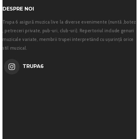
DESPRE NOI
Trupa 6 asigură muzica live la diverse evenimente (nuntă ,botez
, petreceri private, pub-uri, club-uri). Repertoriul include genuri
muzicale variate, membrii trupei interpretând cu ușurință orice
stil muzical.
TRUPA6