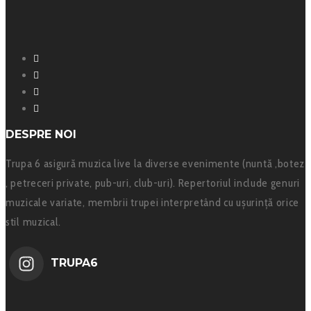
Facebook
Instagram
YouTube
SoundCloud
DESPRE NOI
Trupa 6 asigură muzica live la diverse evenimente (nuntă ,botez
, petreceri private, pub-uri, club-uri). Repertoriul include genuri
muzicale variate, membrii trupei interpretând cu ușurință orice
stil muzical.
TRUPA6