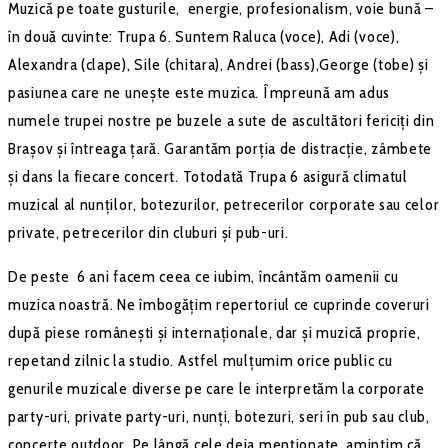
Muzică pe toate gusturile, energie, profesionalism, voie bună –
în două cuvinte: Trupa 6. Suntem Raluca (voce), Adi (voce),
Alexandra (clape), Sile (chitara), Andrei (bass),George (tobe) și
pasiunea care ne unește este muzica. Împreună am adus
numele trupei nostre pe buzele a sute de ascultători fericiți din
Brașov și întreaga țară. Garantăm porția de distracție, zâmbete
și dans la fiecare concert. Totodată Trupa 6 asigură climatul
muzical al nunților, botezurilor, petrecerilor corporate sau celor
private, petrecerilor din cluburi și pub-uri.
De peste 6 ani facem ceea ce iubim, încântăm oamenii cu
muzica noastră. Ne îmbogățim repertoriul ce cuprinde coveruri
după piese românești și internaționale, dar și muzică proprie,
repetand zilnic la studio. Astfel mulțumim orice public cu
genurile muzicale diverse pe care le interpretăm la corporate
party-uri, private party-uri, nunți, botezuri, seri în pub sau club,
concerte outdoor. Pe lângă cele deja menționate, amintim că