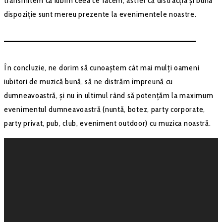
transmitem că iubim ceea ce facem, astfel că distracția și buna
dispoziție sunt mereu prezente la evenimentele noastre.
–––––––––––––––––––––––––––––––––––––––––––
În concluzie, ne dorim să cunoaștem cât mai mulți oameni
iubitori de muzică bună, să ne distrăm împreună cu
dumneavoastră, și nu în ultimul rând să potențăm la maximum
evenimentul dumneavoastră (nuntă, botez, party corporate,
party privat, pub, club, eveniment outdoor) cu muzica noastră.