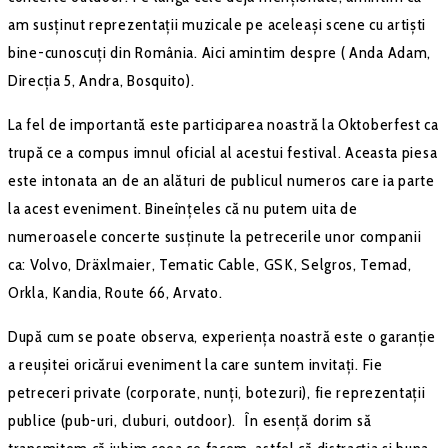
am susținut reprezentații muzicale pe aceleași scene cu artiști
bine-cunoscuți din România. Aici amintim despre ( Anda Adam,
Direcția 5, Andra, Bosquito).
La fel de importantă este participarea noastră la Oktoberfest ca
trupă ce a compus imnul oficial al acestui festival. Aceasta piesa
este intonata an de an alături de publicul numeros care ia parte
la acest eveniment. Bineînțeles că nu putem uita de
numeroasele concerte susținute la petrecerile unor companii
ca: Volvo, Dräxlmaier, Tematic Cable, GSK, Selgros, Temad,
Orkla, Kandia, Route 66, Arvato.
După cum se poate observa, experiența noastră este o garanție
a reușitei oricărui eveniment la care suntem invitați. Fie
petreceri private (corporate, nunți, botezuri), fie reprezentații
publice (pub-uri, cluburi, outdoor). În esență dorim să