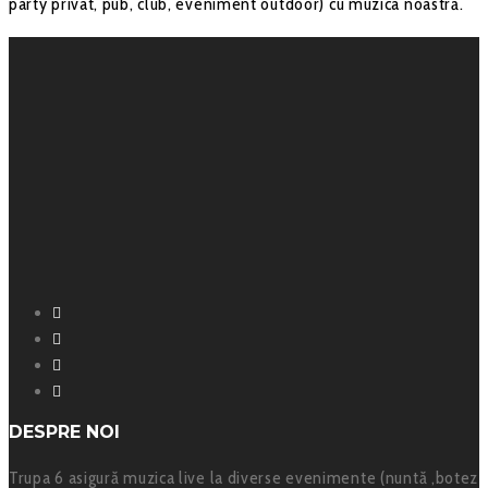
party privat, pub, club, eveniment outdoor) cu muzica noastră.
Facebook
Instagram
YouTube
SoundCloud
DESPRE NOI
Trupa 6 asigură muzica live la diverse evenimente (nuntă ,botez