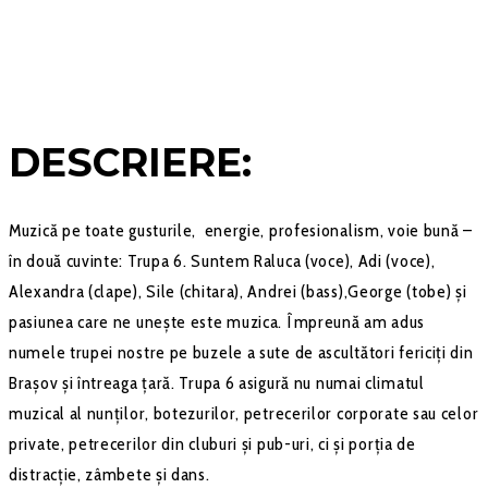
DESCRIERE:
Muzică pe toate gusturile, energie, profesionalism, voie bună –
în două cuvinte: Trupa 6. Suntem Raluca (voce), Adi (voce),
Alexandra (clape), Sile (chitara), Andrei (bass),George (tobe) și
pasiunea care ne unește este muzica. Împreună am adus
numele trupei nostre pe buzele a sute de ascultători fericiți din
Brașov și întreaga țară. Trupa 6 asigură nu numai climatul
muzical al nunților, botezurilor, petrecerilor corporate sau celor
private, petrecerilor din cluburi și pub-uri, ci și porția de
distracție, zâmbete și dans.