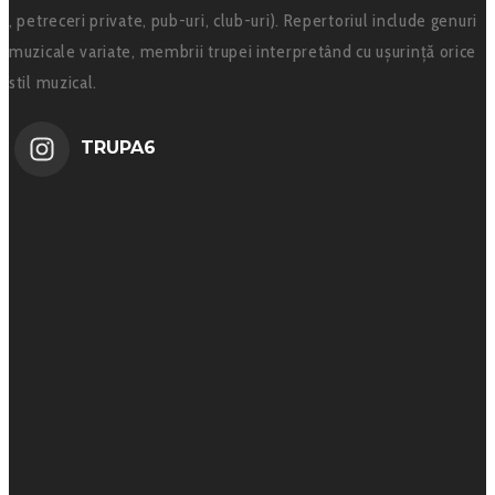
, petreceri private, pub-uri, club-uri). Repertoriul include genuri
muzicale variate, membrii trupei interpretând cu ușurință orice
stil muzical.
TRUPA6