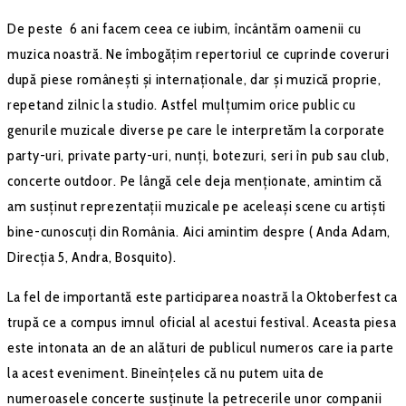
De peste 6 ani facem ceea ce iubim, încântăm oamenii cu
muzica noastră. Ne îmbogățim repertoriul ce cuprinde coveruri
după piese românești și internaționale, dar și muzică proprie,
repetand zilnic la studio. Astfel mulțumim orice public cu
genurile muzicale diverse pe care le interpretăm la corporate
party-uri, private party-uri, nunți, botezuri, seri în pub sau club,
concerte outdoor. Pe lângă cele deja menționate, amintim că
am susținut reprezentații muzicale pe aceleași scene cu artiști
bine-cunoscuți din România. Aici amintim despre ( Anda Adam,
Direcția 5, Andra, Bosquito).
La fel de importantă este participarea noastră la Oktoberfest ca
trupă ce a compus imnul oficial al acestui festival. Aceasta piesa
este intonata an de an alături de publicul numeros care ia parte
la acest eveniment. Bineînțeles că nu putem uita de
numeroasele concerte susținute la petrecerile unor companii