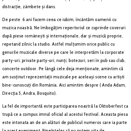
distracție, zâmbete și dans.
De peste 6 ani facem ceea ce iubim, încântăm oamenii cu
muzica noastră. Ne îmbogățim repertoriul ce cuprinde coveruri
după piese românești și internaționale, dar și muzică proprie,
repetand zilnic la studio. Astfel mulțumim orice public cu
genurile muzicale diverse pe care le interpretăm la corporate
party-uri, private party-uri, nunți, botezuri, seri în pub sau club,
concerte outdoor. Pe lângă cele deja menționate, amintim că
am susținut reprezentații muzicale pe aceleași scene cu artiști
bine-cunoscuți din România. Aici amintim despre ( Anda Adam,
Direcția 5, Andra, Bosquito).
La fel de importantă este participarea noastră la Oktoberfest ca
trupă ce a compus imnul oficial al acestui festival. Aceasta piesa
este intonata an de an alături de publicul numeros care ia parte
la acest eveniment. Bineînțeles că nu putem uita de