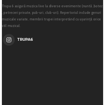
Trupa 6 asigură muzica live la diverse evenimente (nuntă ,botez
, petreceri private, pub-uri, club-uri). Repertoriul include genuri
muzicale variate, membrii trupei interpretând cu ușurință orice
stil muzical.
TRUPA6