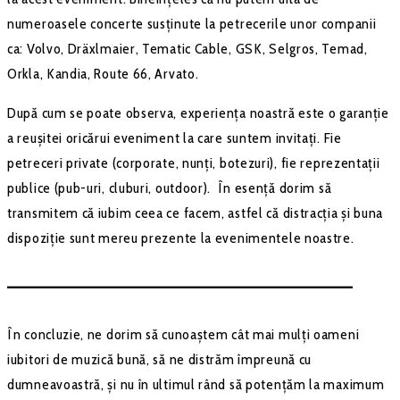
numeroasele concerte susținute la petrecerile unor companii
ca: Volvo, Dräxlmaier, Tematic Cable, GSK, Selgros, Temad,
Orkla, Kandia, Route 66, Arvato.
După cum se poate observa, experiența noastră este o garanție
a reușitei oricărui eveniment la care suntem invitați. Fie
petreceri private (corporate, nunți, botezuri), fie reprezentații
publice (pub-uri, cluburi, outdoor). În esență dorim să
transmitem că iubim ceea ce facem, astfel că distracția și buna
dispoziție sunt mereu prezente la evenimentele noastre.
–––––––––––––––––––––––––––––––––––––––––––
În concluzie, ne dorim să cunoaștem cât mai mulți oameni
iubitori de muzică bună, să ne distrăm împreună cu
dumneavoastră, și nu în ultimul rând să potențăm la maximum