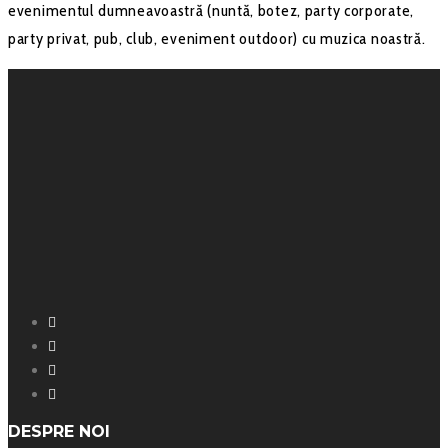
evenimentul dumneavoastră (nuntă, botez, party corporate,
party privat, pub, club, eveniment outdoor) cu muzica noastră.
Facebook
Instagram
YouTube
SoundCloud
DESPRE NOI