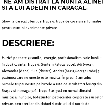
NE-AM DISTRAT LA NUNTA ALINEI
SI A LUI ADELIN IN CARACAL.
Show la Caracal oferit de Trupa 6, trupa de coveruri si formatie
pentru nunti si evenimente private.
DESCRIERE:
Muzică pe toate gusturile, energie, profesionalism, voie bună –
în două cuvinte: Trupa 6. Suntem Raluca (voce), Adi (voce),
Alexandra (clape), Sile (chitara), Andrei (bass),George (tobe) și
pasiunea care ne unește este muzica. Împreună am adus
numele trupei nostre pe buzele a sute de ascultători fericiți din
Brașov și întreaga țară. Trupa 6 asigură nu numai climatul
muzical al nunților, botezurilor, petrecerilor corporate sau celor
private, petrecerilor din cluburi și pub-uri, ci și porția de