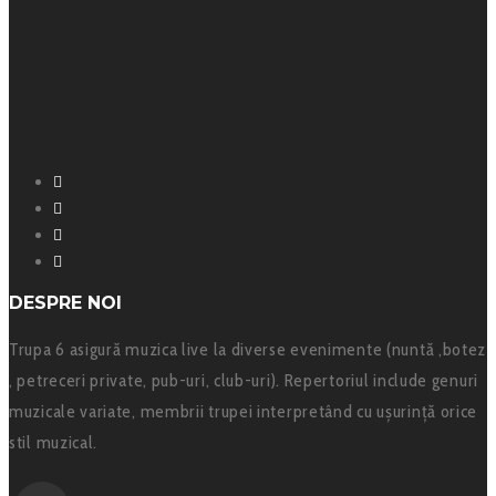
Facebook
Instagram
YouTube
SoundCloud
DESPRE NOI
Trupa 6 asigură muzica live la diverse evenimente (nuntă ,botez
, petreceri private, pub-uri, club-uri). Repertoriul include genuri
muzicale variate, membrii trupei interpretând cu ușurință orice
stil muzical.