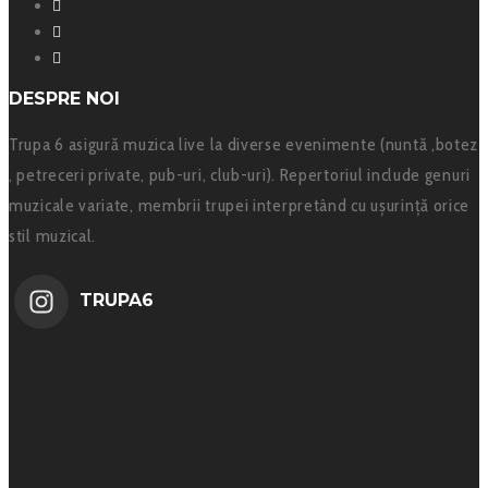
Instagram
YouTube
SoundCloud
DESPRE NOI
Trupa 6 asigură muzica live la diverse evenimente (nuntă ,botez
, petreceri private, pub-uri, club-uri). Repertoriul include genuri
muzicale variate, membrii trupei interpretând cu ușurință orice
stil muzical.
TRUPA6