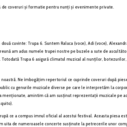
 de coveruri şi formatie pentru nunţi şi evenimente private.
 două cuvinte: Trupa 6. Suntem Raluca (voce), Adi (voce), Alexandra 
eună am adus numele trupei nostre pe buzele a sute de ascultători f
 Totodată Trupa 6 asigură climatul muzical al nunților, botezurilor,
oastră. Ne îmbogățim repertoriul ce cuprinde coveruri după piese 
ublic cu genurile muzicale diverse pe care le interpretăm la corpora
eja menționate, amintim că am susținut reprezentații muzicale pe ace
quito).
rupă ce a compus imnul oficial al acestui festival. Aceasta piesa est
em uita de numeroasele concerte susținute la petrecerile unor comp