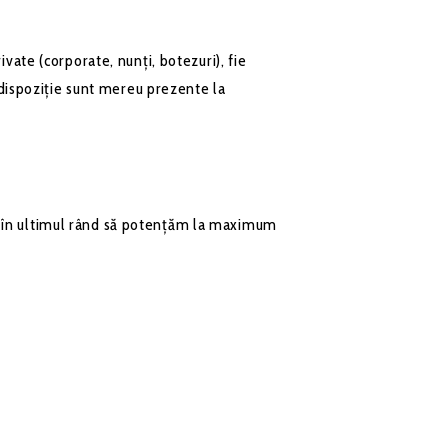
vate (corporate, nunți, botezuri), fie
 dispoziție sunt mereu prezente la
u în ultimul rând să potențăm la maximum