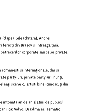
(clape), Sile (chitara), Andrei
ericiți din Brașov și întreaga țară.
 petrecerilor corporate sau celor private,
românești și internaționale, dar și
te party-uri, private party-uri, nunți,
leași scene cu artiști bine-cunoscuți din
e intonata an de an alături de publicul
anii ca: Volvo, Dräxlmaier, Tematic