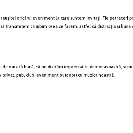
ușitei oricărui eveniment la care suntem invitați. Fie petreceri pri
m să transmitem că iubim ceea ce facem, astfel că distracția și buna
ri de muzică bună, să ne distrăm împreună cu dumneavoastră, și n
 privat, pub, club, eveniment outdoor) cu muzica noastră.