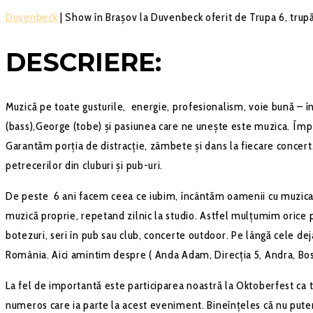
Duvenbeck
| Show în Braşov la Duvenbeck oferit de Trupa 6, trupă
DESCRIERE:
Muzică pe toate gusturile, energie, profesionalism, voie bună – în
(bass),George (tobe) și pasiunea care ne unește este muzica. Împr
Garantăm porția de distracție, zâmbete și dans la fiecare concert.
petrecerilor din cluburi și pub-uri.
De peste 6 ani facem ceea ce iubim, încântăm oamenii cu muzica n
muzică proprie, repetand zilnic la studio. Astfel mulțumim orice p
botezuri, seri în pub sau club, concerte outdoor. Pe lângă cele d
România. Aici amintim despre ( Anda Adam, Direcția 5, Andra, Bos
La fel de importantă este participarea noastră la Oktoberfest ca t
numeros care ia parte la acest eveniment. Bineînțeles că nu put