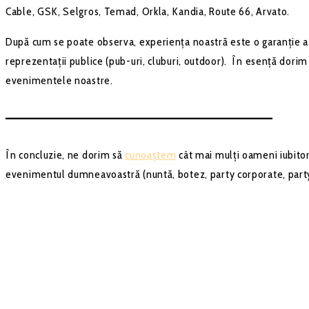
Cable, GSK, Selgros, Temad, Orkla, Kandia, Route 66, Arvato.
După cum se poate observa, experiența noastră este o garanție a re
reprezentații publice (pub-uri, cluburi, outdoor). În esență dori
evenimentele noastre.
–––––––––––––––––––––––––––––––––––––––––––
În concluzie, ne dorim să
cunoaștem
cât mai mulți oameni iubito
evenimentul dumneavoastră (nuntă, botez, party corporate, party